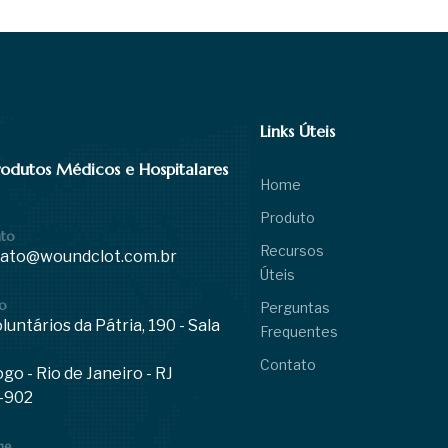
Links Úteis
odutos Médicos e Hospitalares
Home
Produto
ato
Recursos
ato@woundclot.com.br
Úteis
o
Perguntas
luntários da Pátria, 190 - Sala
Frequentes
Contato
go - Rio de Janeiro - RJ
-902
ne