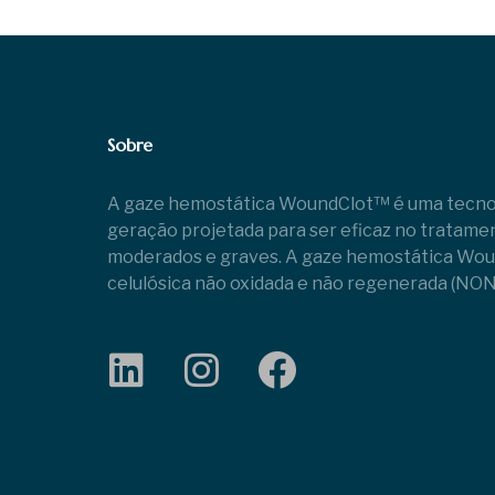
Sobre
A gaze hemostática WoundClot™ é uma tecnol
geração projetada para ser eficaz no tratame
moderados e graves. A gaze hemostática Woun
celulósica não oxidada e não regenerada (NO