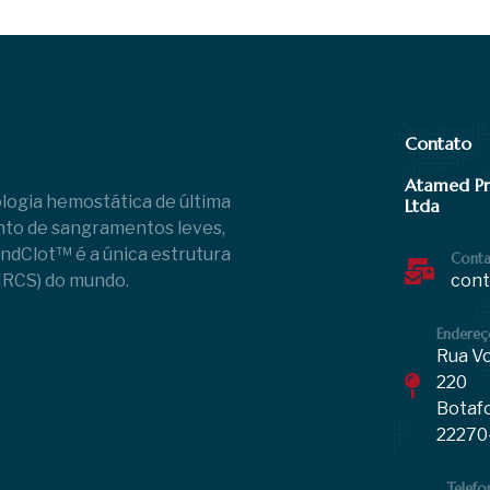
Contato
Atamed Pr
ogia hemostática de última
Ltda
nto de sangramentos leves,
dClot™ é a única estrutura
Cont
NRCS) do mundo.
cont
Endereç
Rua Vo
220
Botafo
22270
Telefo